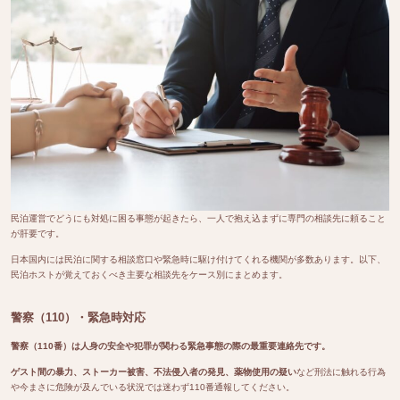
民泊運営でどうにも対処に困る事態が起きたら、一人で抱え込まずに専門の相談先に頼ること
が肝要です。
日本国内には民泊に関する相談窓口や緊急時に駆け付けてくれる機関が多数あります。以下、
民泊ホストが覚えておくべき主要な相談先をケース別にまとめます。
警察（110）・緊急時対応
警察（110番）は人身の安全や犯罪が関わる緊急事態の際の最重要連絡先です。
ゲスト間の暴力、ストーカー被害、不法侵入者の発見、薬物使用の疑い
など刑法に触れる行為
や今まさに危険が及んでいる状況では迷わず110番通報してください。