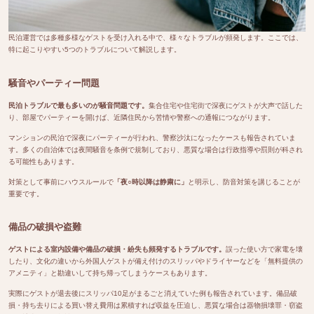
民泊運営では多種多様なゲストを受け入れる中で、様々なトラブルが頻発します。ここでは、
特に起こりやすい5つのトラブルについて解説します。
騒音やパーティー問題
民泊トラブルで最も多いのが騒音問題です。
集合住宅や住宅街で深夜にゲストが大声で話した
り、部屋でパーティーを開けば、近隣住民から苦情や警察への通報につながります。
マンションの民泊で深夜にパーティーが行われ、警察沙汰になったケースも報告されていま
す。多くの自治体では夜間騒音を条例で規制しており、悪質な場合は行政指導や罰則が科され
る可能性もあります。
対策として事前にハウスルールで
「夜○時以降は静粛に」
と明示し、防音対策を講じることが
重要です。
備品の破損や盗難
ゲストによる室内設備や備品の破損・紛失も頻発するトラブルです。
誤った使い方で家電を壊
したり、文化の違いから外国人ゲストが備え付けのスリッパやドライヤーなどを「無料提供の
アメニティ」と勘違いして持ち帰ってしまうケースもあります。
実際にゲストが退去後にスリッパ10足がまるごと消えていた例も報告されています。備品破
損・持ち去りによる買い替え費用は累積すれば収益を圧迫し、悪質な場合は器物損壊罪・窃盗