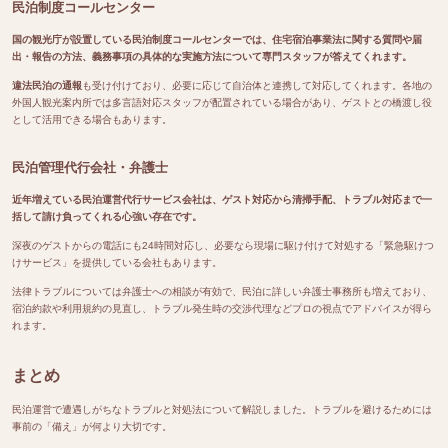
民泊制度コールセンター
国の観光庁が設置している民泊制度コールセンターでは、住宅宿泊事業法に関する質問や届
出・報告の方法、義務事項の具体的な実施方法について専門スタッフが答えてくれます。
違法民泊の通報
も受け付けており、必要に応じて自治体と連携して対応してくれます。各地の
外国人観光案内所では多言語対応スタッフが配置されている場合があり、ゲストとの橋渡し役
として活用できる場合もあります。
民泊管理代行会社・弁護士
近年増えている民泊運営代行サービス会社は、ゲスト対応から清掃手配、トラブル対応まで一
括して請け負ってくれる心強い存在です。
深夜のゲストからの電話にも24時間対応し、必要なら現場に駆け付けて対処する「緊急駆けつ
けサービス」を提供している会社もあります。
法律トラブルについては弁護士への相談が有効で、民泊に詳しい弁護士事務所も増えており、
宿泊約款や利用規約の見直し、トラブル発生時の交渉代理などプロの視点でアドバイスが得ら
れます。
まとめ
民泊運営で遭遇しがちなトラブルと対処法について解説しました。トラブルを避けるためには
事前の「備え」が何より大切です。