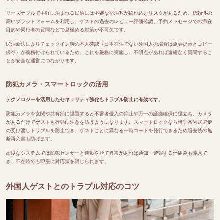
リーズナブルで手軽に泊まれる民泊には不審な宿泊客が紛れ込むリスクがあるため、信頼性の
高いプラットフォームを利用し、ゲストの過去のレビュー評価確認、予約メッセージでの滞在
目的や同行者の質問などで見極める対策が不可欠です。
民泊新法によりチェックイン時の本人確認（日本在住でない外国人の場合は旅券提示とコピー
保存）が義務付けられているため、これを厳格に実施し、不明点があれば遠慮なく質問するこ
とが安全な運営につながります。
防犯カメラ・スマートロックの活用
テクノロジーを活用したセキュリティ強化もトラブル防止に有効です。
防犯カメラを玄関や共有部に設置すると不審者侵入の抑止や万一の証拠確保に役立ち、カメラ
があるだけでゲストも行動に注意を払うようになります。スマートロックなら暗証番号式で鍵
の受け渡しトラブルを防止でき、ゲストごとに異なる一時コードを発行できるため退去後の無
断再入室も防げます。
高度なシステムでは防犯センサーと連動させて異常があれば通知・警報する仕組みも導入で
き、不在時でも即座に対応策を講じられます。
外国人ゲストとのトラブル対応のコツ