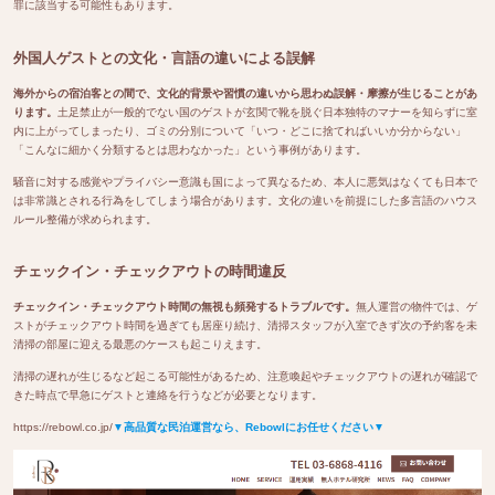
罪に該当する可能性もあります。
外国人ゲストとの文化・言語の違いによる誤解
海外からの宿泊客との間で、文化的背景や習慣の違いから思わぬ誤解・摩擦が生じることがあ
ります。
土足禁止が一般的でない国のゲストが玄関で靴を脱ぐ日本独特のマナーを知らずに室
内に上がってしまったり、ゴミの分別について「いつ・どこに捨てればいいか分からない」
「こんなに細かく分類するとは思わなかった」という事例があります。
騒音に対する感覚やプライバシー意識も国によって異なるため、本人に悪気はなくても日本で
は非常識とされる行為をしてしまう場合があります。文化の違いを前提にした多言語のハウス
ルール整備が求められます。
チェックイン・チェックアウトの時間違反
チェックイン・チェックアウト時間の無視も頻発するトラブルです。
無人運営の物件では、ゲ
ストがチェックアウト時間を過ぎても居座り続け、清掃スタッフが入室できず次の予約客を未
清掃の部屋に迎える最悪のケースも起こりえます。
清掃の遅れが生じるなど起こる可能性があるため、注意喚起やチェックアウトの遅れが確認で
きた時点で早急にゲストと連絡を行うなどが必要となります。
https://rebowl.co.jp/
▼高品質な民泊運営なら、Rebowlにお任せください▼