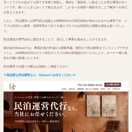
万一トラブルが起きても慌てず冷静に対処し、適切な「相談先」に頼ることが安心運営のポイ
ントです。困ったときには一人で抱え込まず、しかるべき場所へ相談することで解決への糸口
が見えてきます。
しかし、民泊運営には専門的な知識と24時間365日の対応体制が求められるのも事実です。ト
ラブル対応から集客、清掃管理まで全てを個人で行うのは現実的に困難な場合も多いでしょ
う。
民泊運営の専門会社に委託することで、安心して事業を進めることができます。
株式会社Rebowlでは、事業計画の作成から開業準備、運営まで民泊事業をワンストップでサポ
ートし、24時間365日のゲスト対応やトラブル時の現地急行サービスにより、オーナー様の負
担を大幅に軽減いたします。
民泊運営でお困りの際はお気軽にご相談ください。
▼高品質な民泊運営なら、Rebowlにお任せください▼