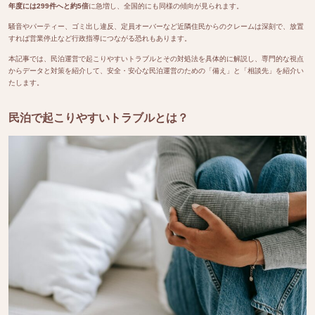
年度には299件へと約5倍
に急増し、全国的にも同様の傾向が見られます。
騒音やパーティー、ゴミ出し違反、定員オーバーなど近隣住民からのクレームは深刻で、放置
すれば営業停止など行政指導につながる恐れもあります。
本記事では、民泊運営で起こりやすいトラブルとその対処法を具体的に解説し、専門的な視点
からデータと対策を紹介して、安全・安心な民泊運営のための「備え」と「相談先」を紹介い
たします。
民泊で起こりやすいトラブルとは？