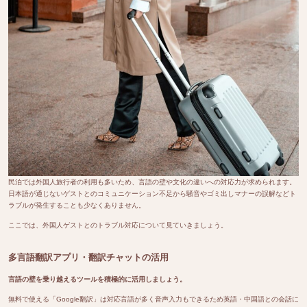
民泊では外国人旅行者の利用も多いため、言語の壁や文化の違いへの対応力が求められます。
日本語が通じないゲストとのコミュニケーション不足から騒音やゴミ出しマナーの誤解などト
ラブルが発生することも少なくありません。
ここでは、外国人ゲストとのトラブル対応について見ていきましょう。
多言語翻訳アプリ・翻訳チャットの活用
言語の壁を乗り越えるツールを積極的に活用しましょう。
無料で使える「Google翻訳」は対応言語が多く音声入力もできるため英語・中国語との会話に