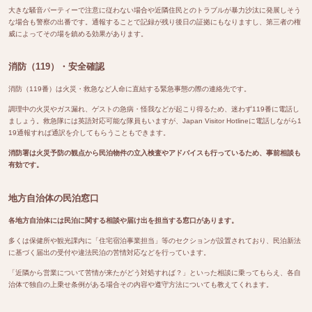
大きな騒音パーティーで注意に従わない場合や近隣住民とのトラブルが暴力沙汰に発展しそう
な場合も警察の出番です。通報することで記録が残り後日の証拠にもなりますし、第三者の権
威によってその場を鎮める効果があります。
消防（119）・安全確認
消防（119番）は火災・救急など人命に直結する緊急事態の際の連絡先です。
調理中の火災やガス漏れ、ゲストの急病・怪我などが起こり得るため、迷わず119番に電話し
ましょう。救急隊には英語対応可能な隊員もいますが、Japan Visitor Hotlineに電話しながら1
19通報すれば通訳を介してもらうこともできます。
消防署は火災予防の観点から民泊物件の立入検査やアドバイスも行っているため、事前相談も
有効です。
地方自治体の民泊窓口
各地方自治体には民泊に関する相談や届け出を担当する窓口があります。
多くは保健所や観光課内に「住宅宿泊事業担当」等のセクションが設置されており、民泊新法
に基づく届出の受付や違法民泊の苦情対応などを行っています。
「近隣から営業について苦情が来たがどう対処すれば？」といった相談に乗ってもらえ、各自
治体で独自の上乗せ条例がある場合その内容や遵守方法についても教えてくれます。