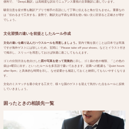
便利で、「
DeepL翻訳
」は高精度な訳出でニュアンス重視の文章翻訳に適しています。
騒音注意を促す際も翻訳アプリで相手の言語にして丁寧に伝えると角が立ちません。重要なの
は「伝わるまで工夫する」姿勢で、翻訳文は平易な表現を使い短い文に区切ると正確さが増す
でしょう。
文化習慣の違いを前提としたルール作成
文化の違いを織り込んだハウスルールを用意しましょう。
室内で靴を脱ぐことは日本では常識
ですが海外ゲストには珍しいため、玄関に「Please take off your shoes」などとイラスト付き
で掲示し、スリッパを用意しておけば快適に過ごしてもらえます。
ゴミの分別方法も色分けした
図や写真を使って視覚的
に示し、ゴミ袋の色や種類、「この色の
袋は○曜日に出す」といったルールを多言語で書いておきます。近隣への配慮も「Quiet hours
after 9pm」と具体的な時間を示し、なぜ必要かも補足しておくと納得してもらいやすくなりま
す。
文化のミスマッチを最小化する工夫で、様々な国のゲストを迎えて気付いた点をルールに反映
していきましょう。
困ったときの相談先一覧