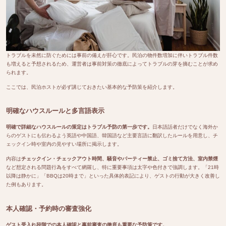
トラブルを未然に防ぐためには事前の備えが肝心です。民泊の物件数増加に伴いトラブル件数
も増えると予想されるため、運営者は事前対策の徹底によってトラブルの芽を摘むことが求め
られます。
ここでは、民泊ホストが必ず講じておきたい基本的な予防策を紹介します。
明確なハウスルールと多言語表示
明確で詳細なハウスルールの策定はトラブル予防の第一歩です。
日本語話者だけでなく海外か
らのゲストにも伝わるよう英語や中国語、韓国語など主要言語に翻訳したルールを用意し、チ
ェックイン時や室内の見やすい場所に掲示します。
内容は
チェックイン・チェックアウト時間、騒音やパーティー禁止、ゴミ捨て方法、室内禁煙
など想定される問題行為をすべて網羅し、特に重要事項は太字や色付きで強調します。「21時
以降は静かに」「BBQは20時まで」といった具体的表記により、ゲストの行動が大きく改善し
た例もあります。
本人確認・予約時の審査強化
ゲスト受入れ段階での本人確認と事前審査の徹底も重要な予防策です。